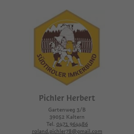
Pichler Herbert
Gartenweg 3/B
39052
Kaltern
Tel.
0471 964486
roland.pichler78@gmail.com