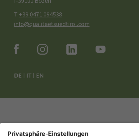
I-39100 Bozen
T
+39 0471 094538
info@qualitaetsuedtirol.com
DE
|
IT
|
EN