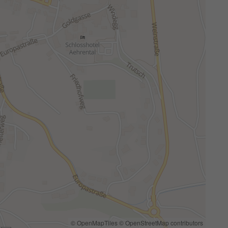
© OpenMapTiles
© OpenStreetMap contributors