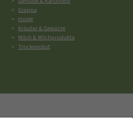
Gemüse & Kartoffeln
Grappa
Honig
Kräuter & Gewürze
Milch & Milchprodukte
Trockenobst