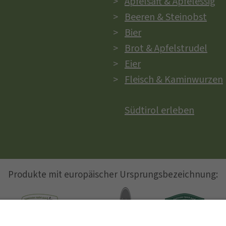
Apfelsaft & Apfelessig
Beeren & Steinobst
Bier
Brot & Apfelstrudel
Eier
Fleisch & Kaminwurzen
Südtirol erleben
Produkte mit europäischer Ursprungsbezeichnung: