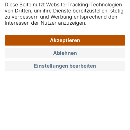
Testimonials
Genussbotschafter
Südtirols Genussspezialisten
Was tun