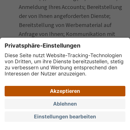
Anmeldung Ihres Accounts; Bereitstellung
der von Ihnen angeforderten Dienste;
Bereitstellung von Werbematerial auf
Anfrage von Ihnen; Kommunikation mit
Ihnen im Zusammenhang mit diesen
Diensten; Funktion und Betrieb der
Website(s) und Anwendung(en);
Bereitstellung von Inhalten; Ihnen
Werbung oder sonstige Informationen
zeigen; mit Ihnen mithilfe der Website(s)
und Anwendung(en) kommunizieren und
interagieren.
Kommunikation mit Ihnen:
IDM
kommuniziert mit Ihnen mithilfe jeder Art