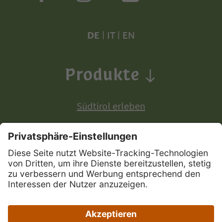
DE
|
IT
|
EN
Produkte
Südtirol erleben
Produkte mit europäischer Ursprungsbezeichnung:
Südtiroler Apfel
Südtirol Wein
Südtiroler Speck