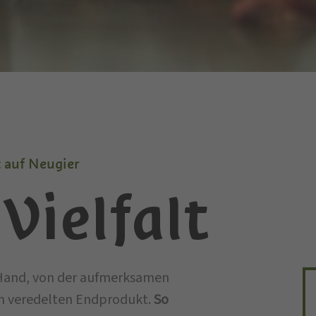
n
t auf Neugier
Vielfalt
 Hand, von der aufmerksamen
m veredelten Endprodukt.
So