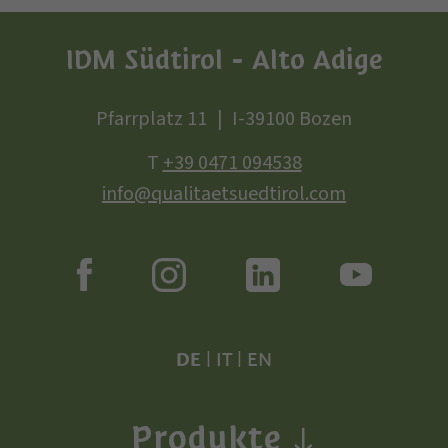
IDM Südtirol - Alto Adige
Pfarrplatz 11
I-39100 Bozen
T
+39 0471 094538
info@qualitaetsuedtirol.com
DE
|
IT
|
EN
Produkte