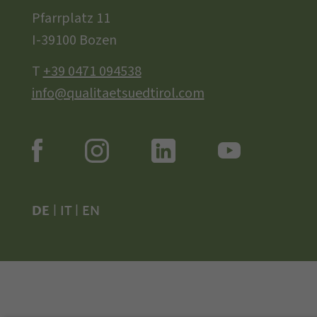
Pfarrplatz 11
I-39100 Bozen
T
+39 0471 094538
info@qualitaetsuedtirol.com
DE
|
IT
|
EN