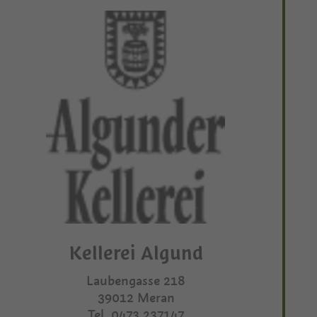
Kellerei Algund
Laubengasse 218
39012
Meran
Tel.
0473 237147