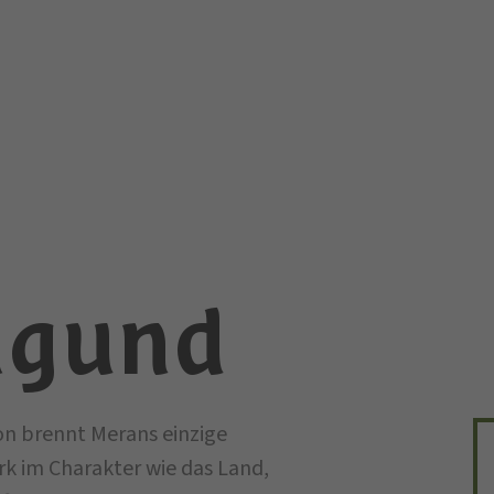
Algund
on brennt Merans einzige
ark im Charakter wie das Land,