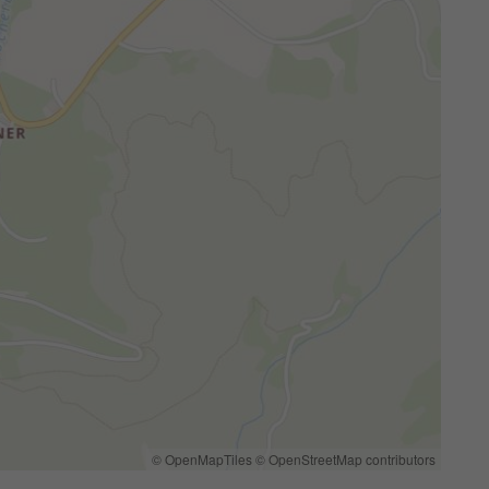
© OpenMapTiles
© OpenStreetMap contributors