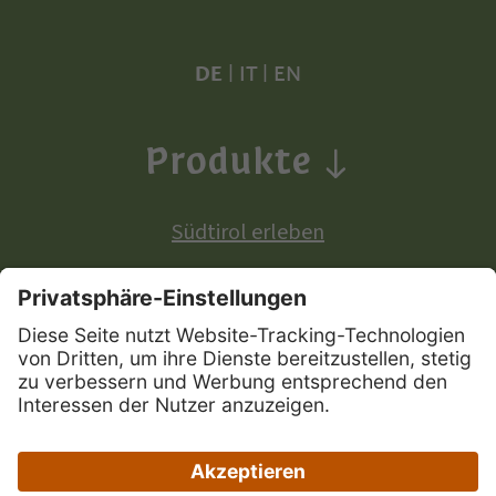
DE
|
IT
|
EN
Produkte
Südtirol erleben
Produkte mit europäischer Ursprungsbezeichnung:
Südtiroler Apfel
Südtirol Wein
Südtiroler Speck
|
|
|
Sitemap
Privacy
Impressum