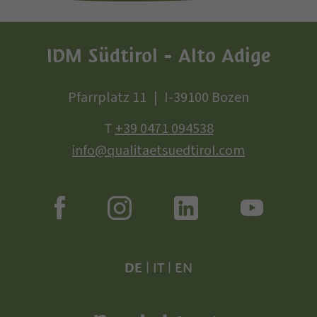
IDM Südtirol - Alto Adige
Pfarrplatz 11
I-39100 Bozen
T
+39 0471 094538
info@qualitaetsuedtirol.com
DE
|
IT
|
EN