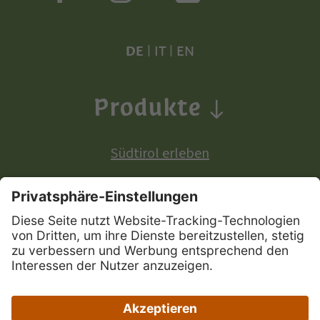
DE
|
IT
|
EN
Produkte
Südtirol erleben
Produkte mit europäischer Ursprungsbezeichnung:
Südtiroler Apfel
Südtirol Wein
Südtiroler Speck