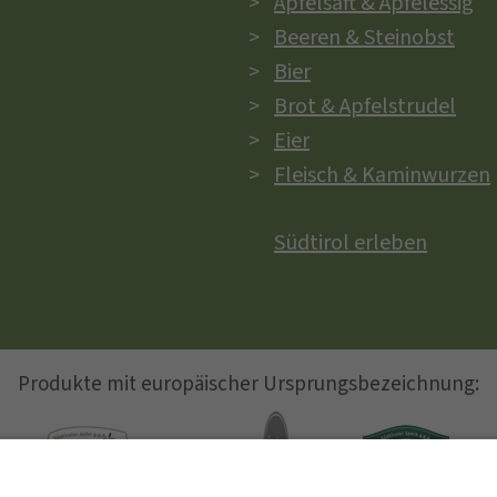
Apfelsaft & Apfelessig
Beeren & Steinobst
Bier
Brot & Apfelstrudel
Eier
Fleisch & Kaminwurzen
Südtirol erleben
Produkte mit europäischer Ursprungsbezeichnung: