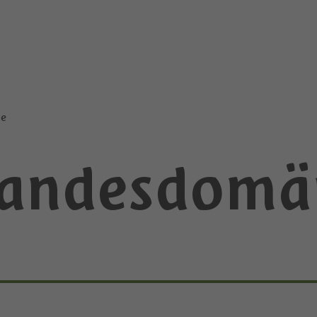
ne
Landesdomä