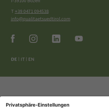
I-39100 Bozen
T
+39 0471 094538
info@qualitaetsuedtirol.com
DE
|
IT
|
EN