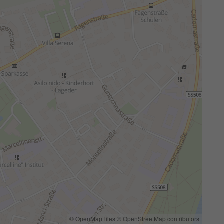
© OpenMapTiles
© OpenStreetMap contributors