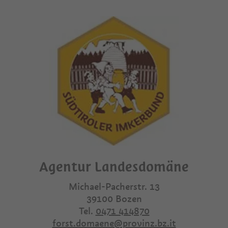
Agentur Landesdomäne
Michael-Pacherstr. 13
39100
Bozen
Tel.
0471 414870
forst.domaene@provinz.bz.it