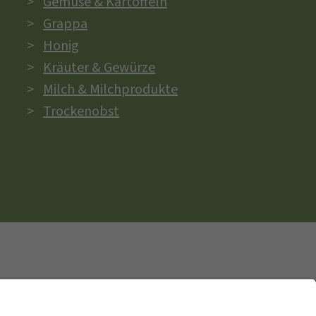
Gemüse & Kartoffeln
Grappa
Honig
Kräuter & Gewürze
Milch & Milchprodukte
Trockenobst