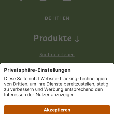
DE
|
IT
|
EN
Produkte
Südtirol erleben
Produkte mit europäischer Ursprungsbezeichnung:
Südtiroler Apfel
Südtirol Wein
Südtiroler Speck