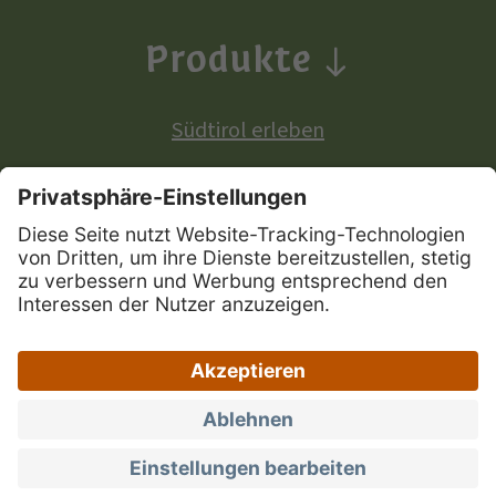
Produkte
Südtirol erleben
Produkte mit europäischer Ursprungsbezeichnung:
Südtiroler Apfel
Südtirol Wein
Südtiroler Speck
|
|
|
Sitemap
Privacy
Impressum
|
|
Zugänglichkeitserklärung
Portal Marke Südtirol
Datenschutz-Einstellungen