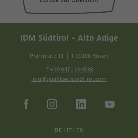
Zurück zur Übersicht
IDM Südtirol - Alto Adige
Pfarrplatz 11
I-39100 Bozen
T
+39 0471 094538
info@qualitaetsuedtirol.com
DE
|
IT
|
EN