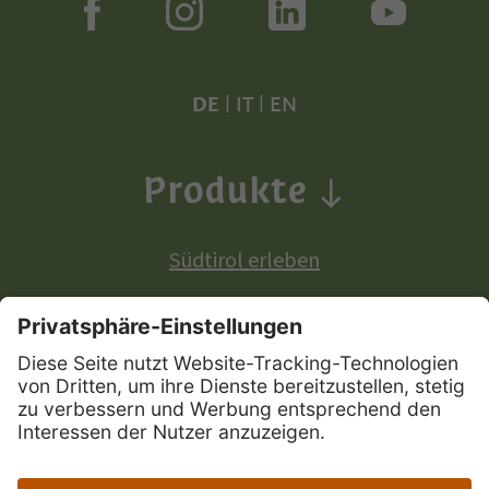
DE
|
IT
|
EN
Produkte
Südtirol erleben
Produkte mit europäischer Ursprungsbezeichnung:
Südtiroler Apfel
Südtirol Wein
Südtiroler Speck