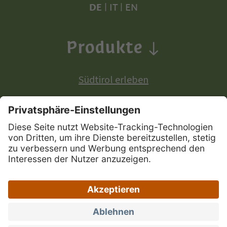
DE
|
IT
|
EN
Produkte
Südtirol erleben
Produkte mit europäischer Ursprungsbezeichnung:
Südtiroler Apfel
Südtirol Wein
Südtiroler Speck
|
|
|
Sitemap
Privacy
Impressum
|
|
Zugänglichkeitserklärung
Portal Marke Südtirol