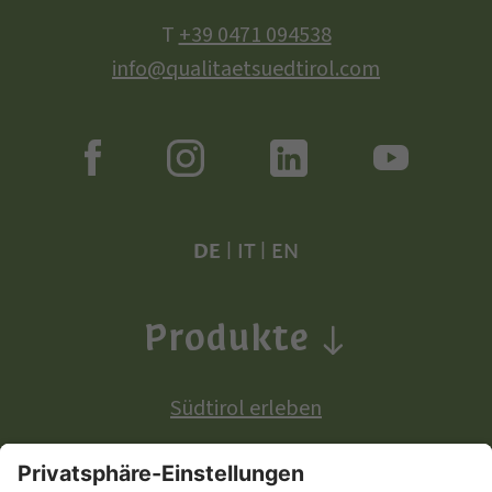
T
+39 0471 094538
info@qualitaetsuedtirol.com
DE
|
IT
|
EN
Produkte
Südtirol erleben
Produkte mit europäischer Ursprungsbezeichnung: