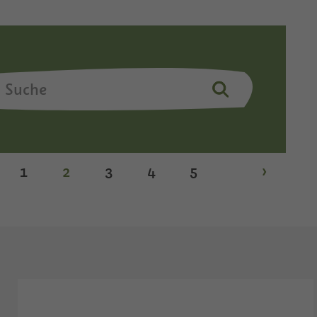
1
2
3
4
5
›