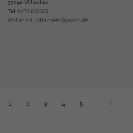
39040
Villanders
Tel.
0472 843369
stoflerhof_villanders@yahoo.de
1
2
3
4
5
›