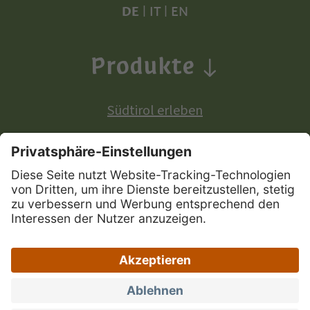
DE
|
IT
|
EN
Produkte
Südtirol erleben
Produkte mit europäischer Ursprungsbezeichnung:
Südtiroler Apfel
Südtirol Wein
Südtiroler Speck
|
|
|
Sitemap
Privacy
Impressum
|
|
Zugänglichkeitserklärung
Portal Marke Südtirol