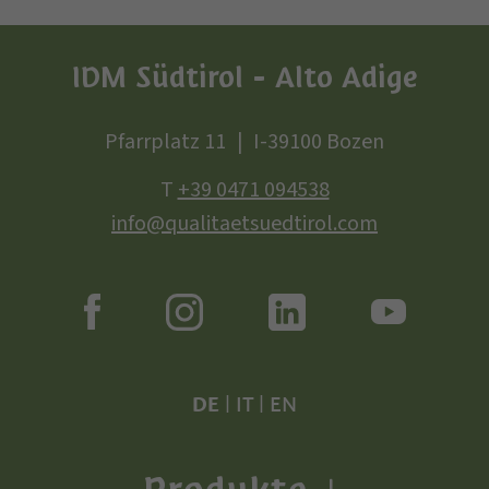
IDM Südtirol - Alto Adige
Pfarrplatz 11
I-39100 Bozen
T
+39 0471 094538
info@qualitaetsuedtirol.com
DE
|
IT
|
EN