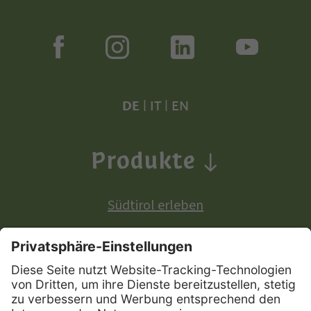
DE
|
IT
|
EN
Produkte
Südtirol erleben
Produkte mit europäischer Ursprungsbezeichnung: