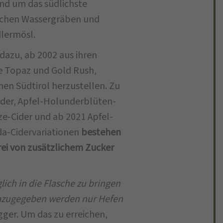
und um das südlichste
eichen Wassergräben und
lermösl.
 dazu, ab 2002 aus ihren
e Topaz und Gold Rush,
hen Südtirol herzustellen. Zu
ider, Apfel-Holunderblüten-
ze-Cider und ab 2021 Apfel-
nda-Cidervariationen
bestehen
rei von zusätzlichem Zucker
lich in die Flasche zu bringen
Dazugegeben werden nur Hefen
gger. Um das zu erreichen,