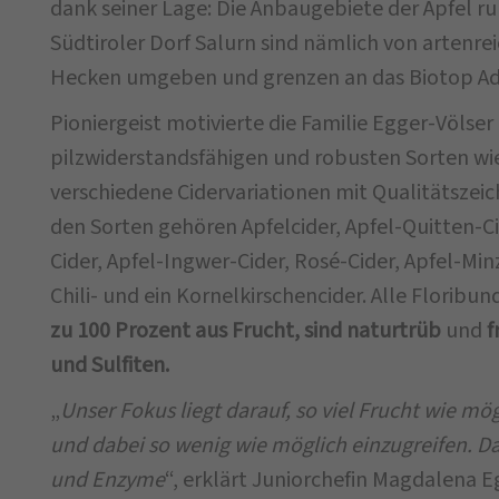
dank seiner Lage: Die Anbaugebiete der Äpfel r
Südtiroler Dorf Salurn sind nämlich von artenr
Hecken umgeben und grenzen an das Biotop Ad
Pioniergeist motivierte die Familie Egger-Völser
pilzwiderstandsfähigen und robusten Sorten wi
verschiedene Cidervariationen mit Qualitätszeic
den Sorten gehören Apfelcider, Apfel-Quitten-C
Cider, Apfel-Ingwer-Cider, Rosé-Cider, Apfel-Min
Chili- und ein Kornelkirschencider. Alle Floribu
zu 100 Prozent aus Frucht, sind naturtrüb
und
f
und Sulfiten.
„
Unser Fokus liegt darauf, so viel Frucht wie mög
und dabei so wenig wie möglich einzugreifen. 
und Enzyme
“, erklärt Juniorchefin Magdalena E