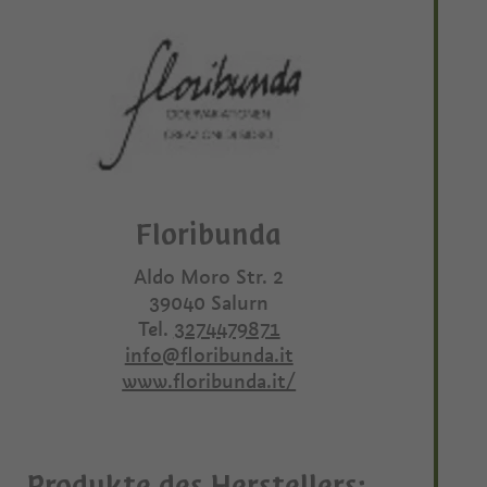
Floribunda
Aldo Moro Str. 2
39040
Salurn
Tel.
3274479871
info@floribunda.it
www.floribunda.it/
Produkte des Herstellers: