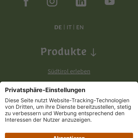
DE
|
IT
|
EN
Produkte
Südtirol erleben
Produkte mit europäischer Ursprungsbezeichnung:
Südtiroler Apfel
Südtirol Wein
Südtiroler Speck