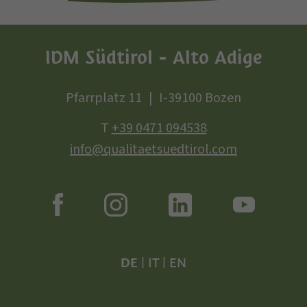
IDM Südtirol - Alto Adige
Pfarrplatz 11
I-39100 Bozen
T
+39 0471 094538
info@qualitaetsuedtirol.com
DE
|
IT
|
EN