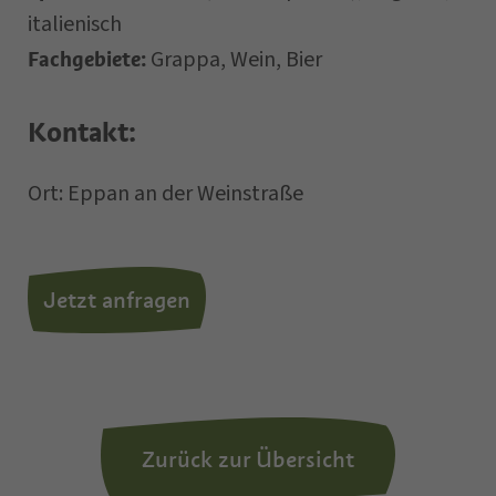
italienisch
Grappa, Wein, Bier
Fachgebiete:
Ich habe die
Kontakt:
Datenschutzbestimmungen
gelesen
Ort: Eppan an der Weinstraße
und verstanden und stimme der
Verarbeitung meiner
personenbezogenen Daten durch den
Jetzt anfragen
Verantwortlichen zu.
*= Pflichtfelder
Zurück zur Übersicht