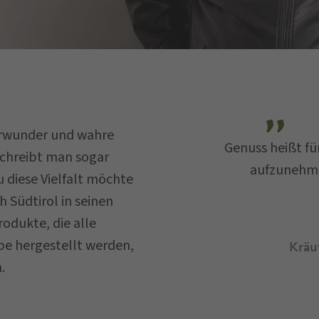
urwunder und wahre
Genuss heißt fü
schreibt man sogar
aufzunehme
...
 diese Vielfalt möchte
 Südtirol in seinen
odukte, die alle
ebe hergestellt werden,
Kräu
.
schutzbestimmungen
gelesen und verstanden und st