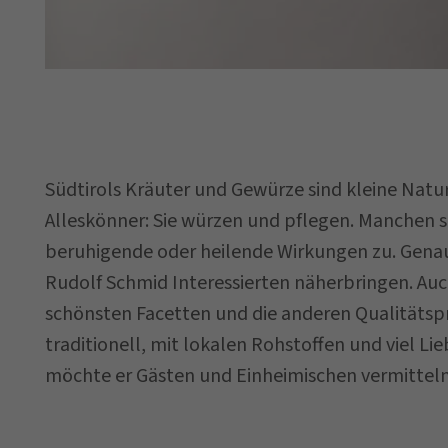
Datum der
Anfrage
Südtirols Kräuter und Gewürze sind kleine Nat
Alleskönner: Sie würzen und pflegen. Manchen 
Ihre Nachricht 
beruhigende oder heilende Wirkungen zu. Genau
Rudolf Schmid Interessierten näherbringen. Auch
schönsten Facetten und die anderen Qualitätspr
traditionell, mit lokalen Rohstoffen und viel Li
möchte er Gästen und Einheimischen vermitteln
Ich habe die
Daten