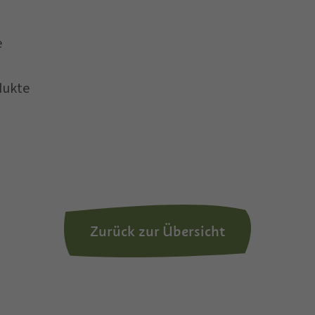
er personenbezogenen Daten durch den Verantwortli
e
dukte
Zurück zur Übersicht