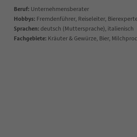
Unternehmensberater
Verarbeitung mein
Beruf:
Fremdenführer, Reiseleiter, Bierexpert
Hobbys:
deutsch (Muttersprache), italienisch
Sprachen:
*= Pflichtfelder
Kräuter & Gewürze, Bier, Milchpro
Fachgebiete: