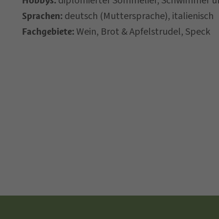
diplomierter Sommelier, Schwimmer und
Hobbys:
Verarbeitung mein
deutsch (Muttersprache), italienisch
Sprachen:
Wein, Brot & Apfelstrudel, Speck
Fachgebiete:
*= Pflichtfelder