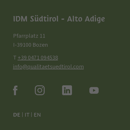
IDM Südtirol - Alto Adige
Pfarrplatz 11
I-39100 Bozen
T
+39 0471 094538
info@qualitaetsuedtirol.com
DE
|
IT
|
EN