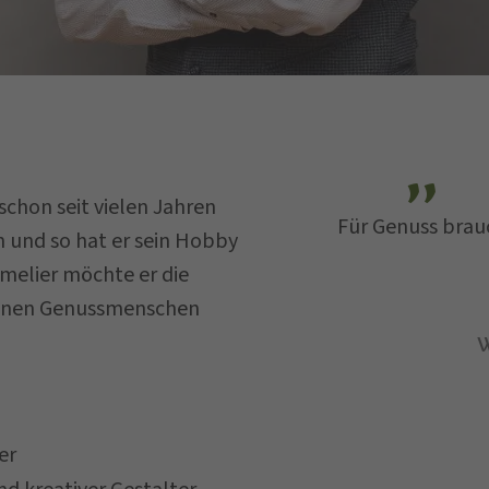
 schon seit vielen Jahren
Für Genuss brau
und so hat er sein Hobby
...
melier möchte er die
ffinen Genussmenschen
W
er
schutzbestimmungen
gelesen und verstanden und st