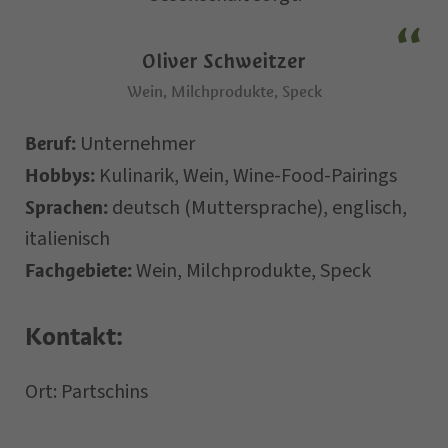
Oliver Schweitzer
Wein, Milchprodukte, Speck
Ich habe die
Datenschutzbestimmungen
gelesen
Unternehmer
Beruf:
Kulinarik, Wein, Wine-Food-Pairings
und verstanden und stimme der
Hobbys:
deutsch (Muttersprache), englisch,
Sprachen:
Verarbeitung meiner
italienisch
personenbezogenen Daten durch den
Wein, Milchprodukte, Speck
Fachgebiete:
Verantwortlichen zu.
Kontakt:
*= Pflichtfelder
Ort: Partschins