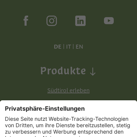
DE
|
IT
|
EN
Produkte
Südtirol erleben
Produkte mit europäischer Ursprungsbezeichnung: