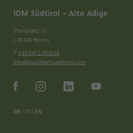
IDM Südtirol - Alto Adige
Pfarrplatz 11
I-39100 Bozen
T
+39 0471 094538
info@qualitaetsuedtirol.com
DE
|
IT
|
EN