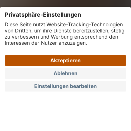
Testimonials
Genusszeit daheim
Christof Innerhofer