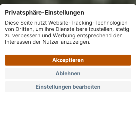
Testimonials
Genusszeit daheim
Simon Maurberger
Simon Maurberger