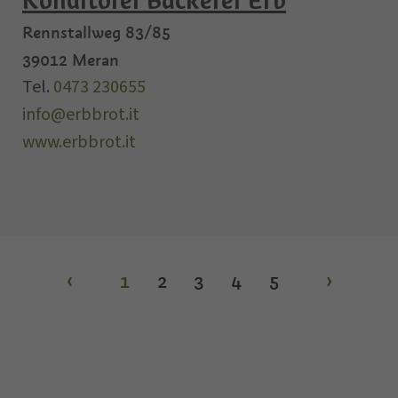
Konditorei Bäckerei Erb
Rennstallweg 83/85
39012
Meran
Tel.
0473 230655
info@erbbrot.it
www.erbbrot.it
‹
1
2
3
4
5
›