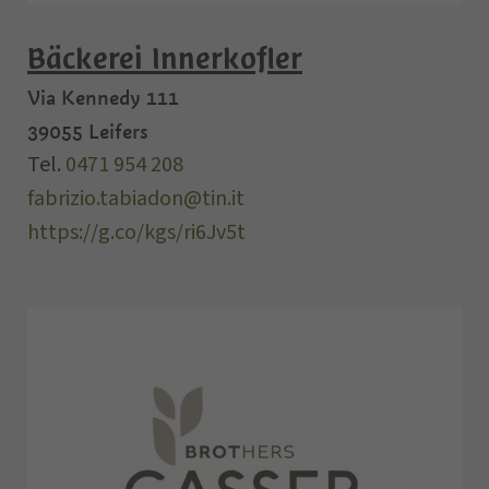
Bäckerei Innerkofler
Via Kennedy 111
39055
Leifers
Tel.
0471 954 208
fabrizio.tabiadon@tin.it
https://g.co/kgs/ri6Jv5t