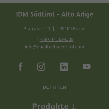
IDM Südtirol - Alto Adige
Pfarrplatz 11
I-39100 Bozen
T
+39 0471 094538
info@qualitaetsuedtirol.com
DE
|
IT
|
EN
Produkte