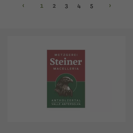
‹
1
2
3
4
5
›